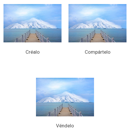
Créalo
Compártelo
Véndelo