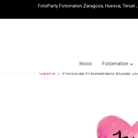
FotoParty Fotomaton Zaragoza, Huesca, Teruel , S
Inicio
Fotomaton
Galería
Photocall Prediseñado Bodas 