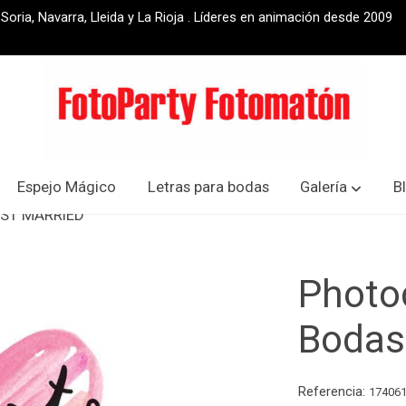
oria, Navarra, Lleida y La Rioja . Líderes en animación desde 2009
Espejo Mágico
Letras para bodas
Galería
B
JUST MARRIED
Photo
Bodas
Referencia:
17406