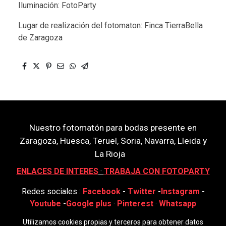
Iluminación: FotoParty
Lugar de realización del fotomaton: Finca TierraBella
de Zaragoza
Nuestro fotomatón para bodas presente en
Zaragoza, Huesca, Teruel, Soria, Navarra, Lleida y
La Rioja
ENLACES DE INTERES
·
TRABAJA CON FOTOPARTY
Redes sociales :
Facebook
-
Twitter
-
Instagram
-
Youtube
-
Google plus
·
Pinterest
·
Whatsapp
Utilizamos cookies propias y terceros para obtener datos
FotoParty Fotomatones. Marca Registrada.